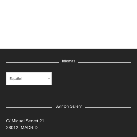
GRATIS
Idiomas
Español
Swinton Gallery
LEER MÁS
C/ Miguel Servet 21
28012, MADRID
Edgar Flores “SANER” | Hércules y la serpiente del poder