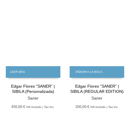
LEER MÁS
AÑADIR A LA BOLSA DE LA COMPRA
Edgar Flores “SANER” |
Edgar Flores “SANER” |
SIBILA (Personalizada)
SIBILA (REGULAR EDITION)
Saner
Saner
450,00 €
200,00 €
IVA incluido | Tax Inc.
IVA incluido | Tax Inc.