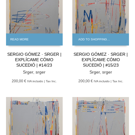
READ MORE
ADD TO SHOPPING BAG
SERGIO GÓMEZ · SRGER |
SERGIO GÓMEZ · SRGER |
EXPLÍCAME CÓMO
EXPLÍCAME CÓMO
SUCEDIÓ | #14/23
SUCEDIÓ | #15/23
Srger
,
srger
Srger
,
srger
200,00 €
200,00 €
IVA incluido | Tax Inc.
IVA incluido | Tax Inc.