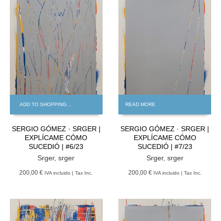
ADD TO SHOPPING BAG
READ MORE
SERGIO GÓMEZ · SRGER |
SERGIO GÓMEZ · SRGER |
EXPLÍCAME CÓMO
EXPLÍCAME CÓMO
SUCEDIÓ | #6/23
SUCEDIÓ | #7/23
Srger
,
srger
Srger
,
srger
200,00 €
200,00 €
IVA incluido | Tax Inc.
IVA incluido | Tax Inc.