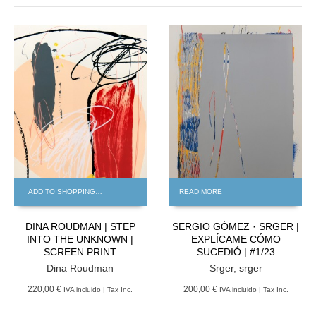
ADD TO SHOPPING BAG
READ MORE
DINA ROUDMAN | STEP
SERGIO GÓMEZ · SRGER |
INTO THE UNKNOWN |
EXPLÍCAME CÓMO
SCREEN PRINT
SUCEDIÓ | #1/23
Dina Roudman
Srger
,
srger
220,00 €
200,00 €
IVA incluido | Tax Inc.
IVA incluido | Tax Inc.