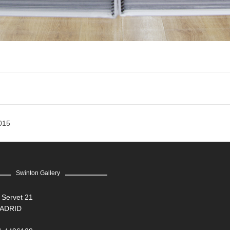
015
Swinton Gallery
 Servet 21
MADRID