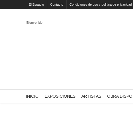
El Espacio
Contacto
Condiciones de uso y política de privacidad
!Bienvenido!
INICIO
EXPOSICIONES
ARTISTAS
OBRA DISPO