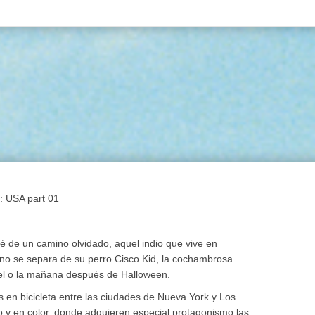
Ver la cesta de compra
Ver la cesta de compra
Proceder a la comprobación
Proceder a la comprobación
s: USA part 01
ié de un camino olvidado, aquel indio que vive en
 no se separa de su perro Cisco Kid, la cochambrosa
otel o la mañana después de Halloween.
 en bicicleta entre las ciudades de Nueva York y Los
o y en color, donde adquieren especial protagonismo las