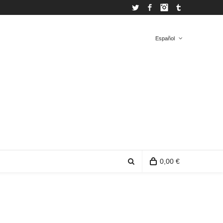
Twitter
Facebook
Instagram
Tumblr
Español
Español
Inglés
0,00 €
0 productos en la bolsa de compra