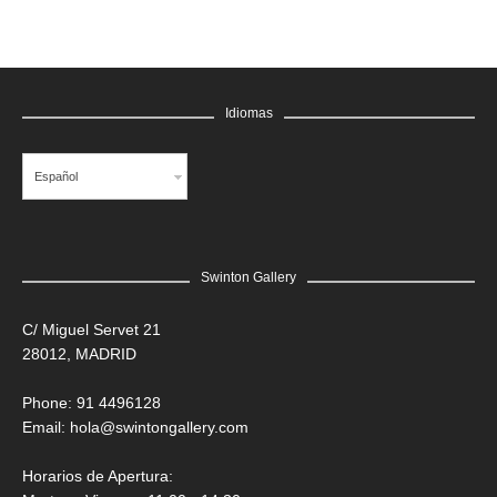
Idiomas
Español
Swinton Gallery
LEER MÁS
C/ Miguel Servet 21
28012, MADRID
Edgar Flores “SANER” | Hércules y la serpiente del poder
Saner
Phone: 91 4496128
Email:
hola@swintongallery.com
GRATIS
Horarios de Apertura: