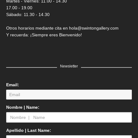
Martes - Viernes: 11.00 - 14.30
17.00 - 19.00
Sábado: 11.30 - 14.30
Otros horarios mediante cita en hola@swintongallery.com
Y recuerda: ¡Siempre eres Bienvenido!
Newsletter
Email:
LEER MÁS
Nombre | Name:
Edgar Flores “SANER” | El reflejo de la verdad, el hombre
Saner
GRATIS
Apellido | Last Name: