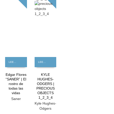
LEER MÁS
LEER MÁS
Edgar Flores
KYLE
“SANER” | El
HUGHES-
rostro de
ODGERS |
todas las
PRECIOUS
vidas
OBJECTS
1_2_3_4
Saner
Kyle Hughes-
Odgers