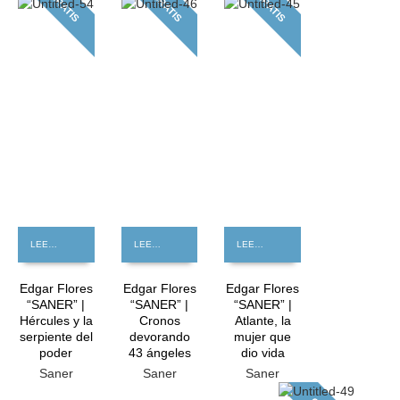
GRATIS
GRATIS
GRATIS
LEER MÁS
LEER MÁS
LEER MÁS
Edgar Flores
Edgar Flores
Edgar Flores
“SANER” |
“SANER” |
“SANER” |
Hércules y la
Cronos
Atlante, la
serpiente del
devorando
mujer que
poder
43 ángeles
dio vida
Saner
Saner
Saner