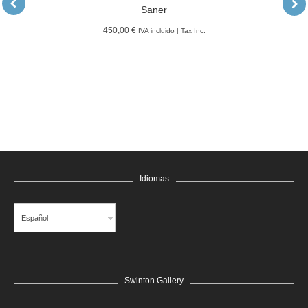
Saner
450,00 €
IVA incluido | Tax Inc.
LEER MÁS
GRATIS
Edgar Flores “SANER” | Hércules y la serpiente del poder
Saner
LEER MÁS
GRATIS
Edgar Flores “SANER” | El reflejo de la verdad, el hombre
Saner
LEER MÁS
GRATIS
Idiomas
Edgar Flores “SANER” | El rostro de todas las vidas
Saner
Español
Swinton Gallery