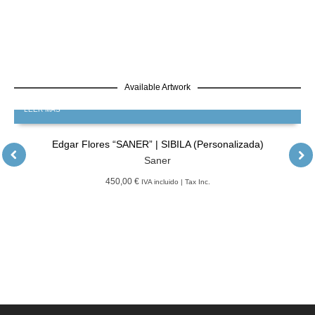
Available Artwork
LEER MÁS
Edgar Flores “SANER” | SIBILA (Personalizada)
Saner
450,00 €
IVA incluido | Tax Inc.
LEER MÁS
GRATIS
Edgar Flores “SANER” | Hércules y la serpiente del poder
Saner
LEER MÁS
GRATIS
Edgar Flores “SANER” | El reflejo de la verdad, el hombre
Saner
LEER MÁS