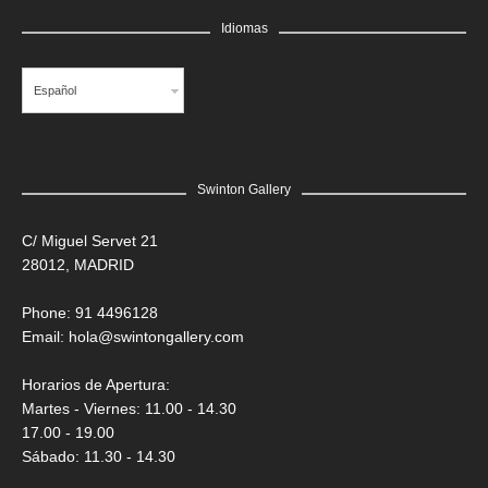
GRATIS
Idiomas
Edgar Flores “SANER” | El rostro de todas las vidas
Saner
Español
Swinton Gallery
C/ Miguel Servet 21
28012, MADRID
Phone: 91 4496128
Email:
hola@swintongallery.com
Horarios de Apertura:
Martes - Viernes: 11.00 - 14.30
17.00 - 19.00
Sábado: 11.30 - 14.30