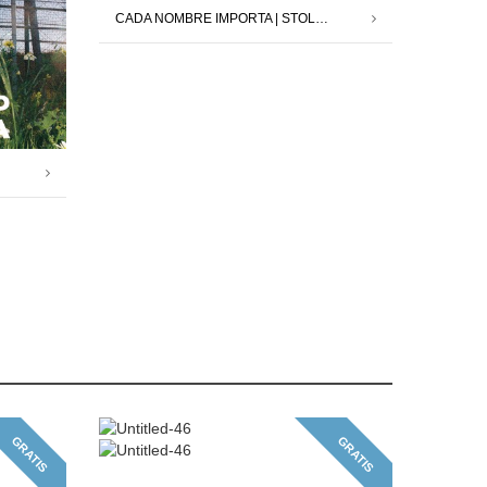
CADA NOMBRE IMPORTA | STOLPERSTEINE MADRID X DAVID CÁRDENAS | 12.09.25 – 11.10.25
GRATIS
GRATIS