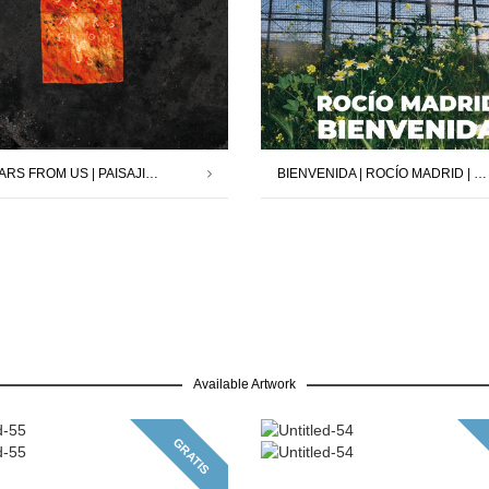
SAVE MARS FROM US | PAISAJISTAS | 12.12.25 – 24.01.26
BIENVENIDA | ROCÍO MADRID | 17.10.25 -29.11.25
Available Artwork
GRATIS