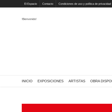
El Espacio
Contacto
Condiciones de uso y política de privacidad
!Bienvenido!
INICIO
EXPOSICIONES
ARTISTAS
OBRA DISPO