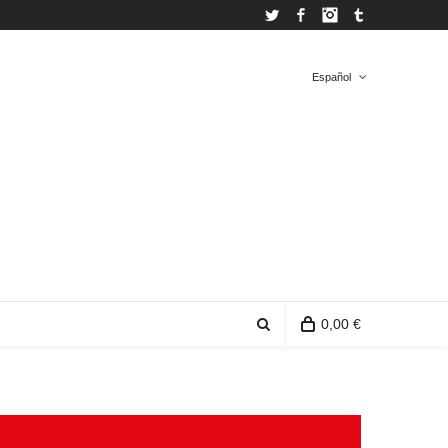
Twitter
Facebook
Instagram
Tumblr
Español
Español
Inglés
0,00 €
0 productos en la bolsa de compra