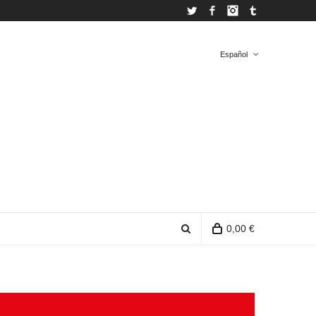
Twitter
Facebook
Instagram
Tumblr
Español
Español
Inglés
0,00 €
0 productos en la bolsa de compra