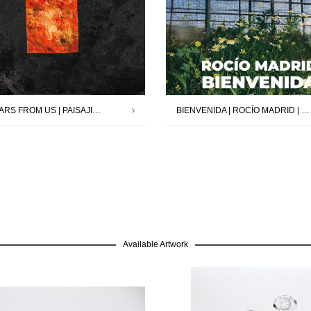
SAVE MARS FROM US | PAISAJISTAS | 12.12.25 – 24.01.26
BIENVENIDA | ROCÍO MADRID | 17.10.25 -29.11.25
Available Artwork
GRATIS