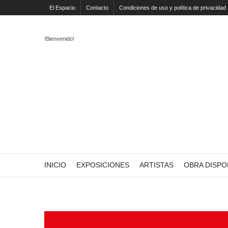
El Espacio
Contacto
Condiciones de uso y política de privacidad
!Bienvenido!
INICIO
EXPOSICIONES
ARTISTAS
OBRA DISPO