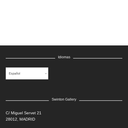
GRATIS
Idiomas
Español
Swinton Gallery
LEER MÁS
C/ Miguel Servet 21
28012, MADRID
Edgar Flores “SANER” | Hércules y la serpiente del poder