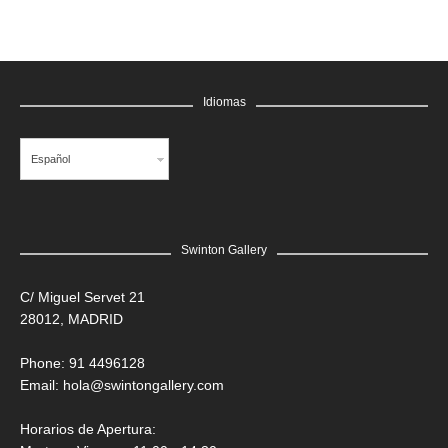
Idiomas
Español
Swinton Gallery
LEER MÁS
C/ Miguel Servet 21
28012, MADRID
Edgar Flores “SANER” | Hércules y la serpiente del poder
Saner
Phone: 91 4496128
Email:
hola@swintongallery.com
GRATIS
Horarios de Apertura: