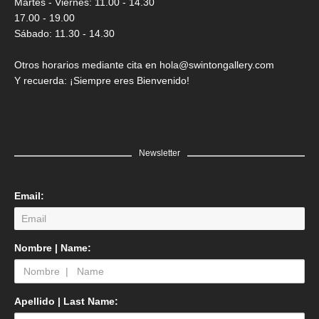
Martes - Viernes: 11.00 - 14.30
17.00 - 19.00
Sábado: 11.30 - 14.30
Otros horarios mediante cita en hola@swintongallery.com
Y recuerda: ¡Siempre eres Bienvenido!
Newsletter
Email:
LEER MÁS
Nombre | Name:
Edgar Flores “SANER” | El reflejo de la verdad, el hombre
Saner
GRATIS
Apellido | Last Name: