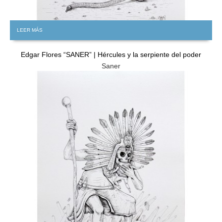
LEER MÁS
Edgar Flores “SANER” | Hércules y la serpiente del poder
Saner
GRATIS