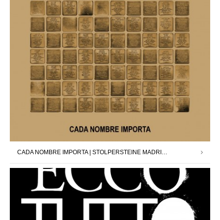
CADA NOMBRE IMPORTA | STOLPERSTEINE MADRID X DAVID CÁRDENAS | 12.09.25 – 11.10.25