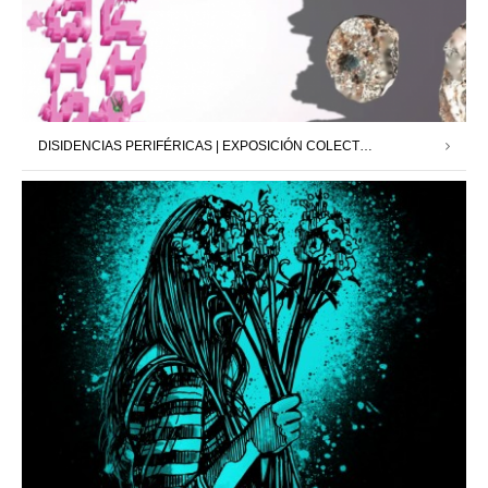
DISIDENCIAS PERIFÉRICAS | EXPOSICIÓN COLECTIVA | NIGREDO.TV | 28.02.25 – 20.03.25