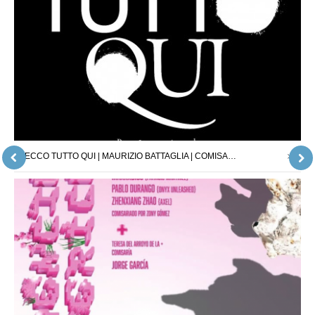
ECCO TUTTO QUI | MAURIZIO BATTAGLIA | COMISARIO : JORDI PALLARÈS | 26.04.25 – 24.05.25