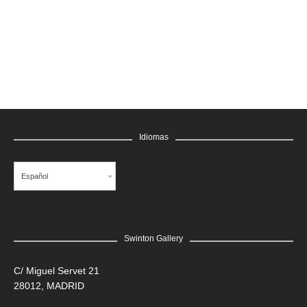
GRATIS
Idiomas
Español
Swinton Gallery
LEER MÁS
C/ Miguel Servet 21
28012, MADRID
Edgar Flores “SANER” | Hércules y la serpiente del poder