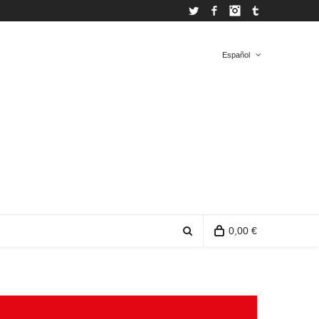
Twitter
Facebook
Instagram
Tumblr
Español
Español
Inglés
0,00 €
0 productos en la bolsa de compra