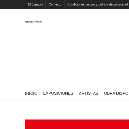
El Espacio
Contacto
Condiciones de uso y política de privacidad
!Bienvenido!
INICIO
EXPOSICIONES
ARTISTAS
OBRA DISPO