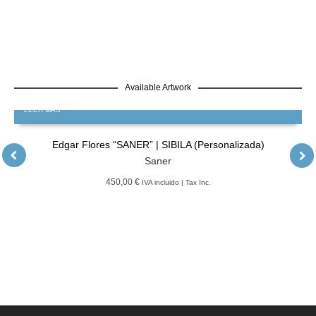
Available Artwork
LEER MÁS
Edgar Flores “SANER” | SIBILA (Personalizada)
Saner
450,00 €
IVA incluido | Tax Inc.
LEER MÁS
GRATIS
Edgar Flores “SANER” | Hércules y la serpiente del poder
Saner
LEER MÁS
GRATIS
Edgar Flores “SANER” | El reflejo de la verdad, el hombre
Saner
LEER MÁS