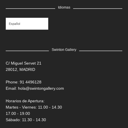
GRATIS
Idiomas
Edgar Flores “SANER” | El rostro de todas las vidas
Saner
Español
Swinton Gallery
C/ Miguel Servet 21
28012, MADRID
Phone: 91 4496128
Email:
hola@swintongallery.com
Horarios de Apertura:
Martes - Viernes: 11.00 - 14.30
17.00 - 19.00
Sábado: 11.30 - 14.30