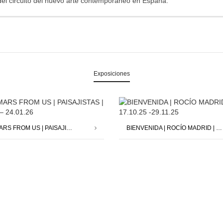
del circuito del nuevo arte contemporáneo en España.
Exposiciones
SAVE MARS FROM US | PAISAJISTAS | 12.12.25 – 24.01.26
BIENVENIDA | ROCÍO MADRID | 17.10.25 -29.11.25