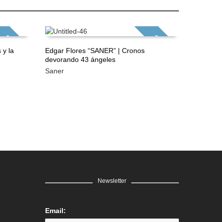
GRATIS
GRATIS
 y la
Edgar Flores “SANER” | Cronos
Edgar Fl
devorando 43 ángeles
que dio 
LEER MÁS
LEER 
Saner
Saner
Newsletter
Email: