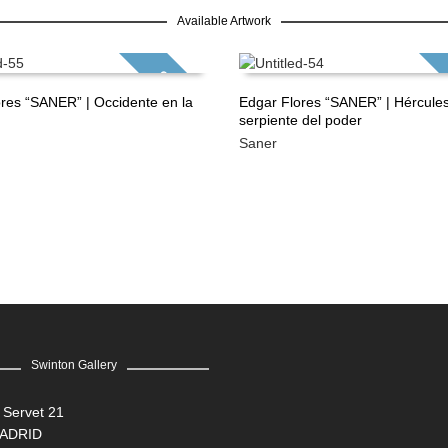
Available Artwork
GRATIS
res “SANER” | Occidente en la
Edgar Flores “SANER” | Hércules
serpiente del poder
ÁS
LEER MÁS
Saner
Swinton Gallery
 Servet 21
MADRID