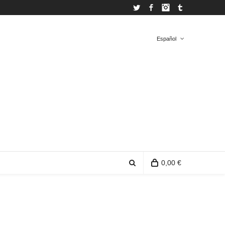
Twitter
Facebook
Instagram
Tumblr
Español
Español
Inglés
0,00 €
0 artículos en la bolsa de la compra