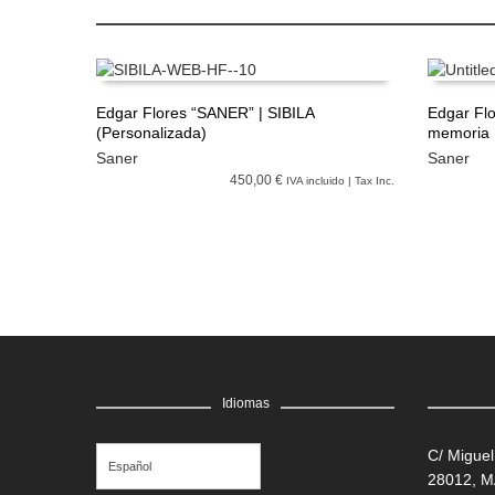
Edgar Flores “SANER” | SIBILA
Edgar Flo
(Personalizada)
memoria
LEER MÁS
LEER M
Saner
Saner
450,00 €
IVA incluido | Tax Inc.
Idiomas
C/ Miguel
Español
28012, 