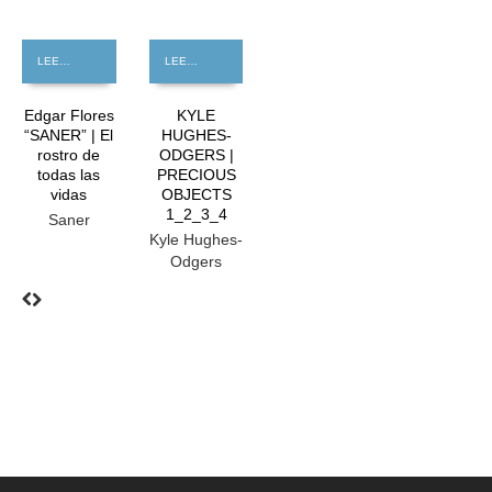
LEER MÁS
LEER MÁS
Edgar Flores
KYLE
“SANER” | El
HUGHES-
rostro de
ODGERS |
todas las
PRECIOUS
vidas
OBJECTS
1_2_3_4
Saner
Kyle Hughes-
Odgers