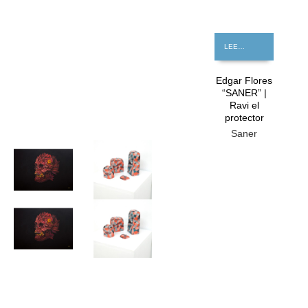
LEER MÁS
Edgar Flores
“SANER” |
Ravi el
protector
Saner
GRATIS
GRATIS