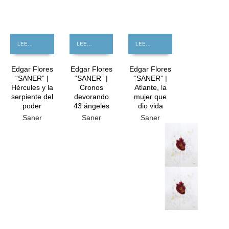
LEER MÁS
LEER MÁS
LEER MÁS
Edgar Flores
Edgar Flores
Edgar Flores
“SANER” |
“SANER” |
“SANER” |
Hércules y la
Cronos
Atlante, la
serpiente del
devorando
mujer que
poder
43 ángeles
dio vida
Saner
Saner
Saner
GRATIS