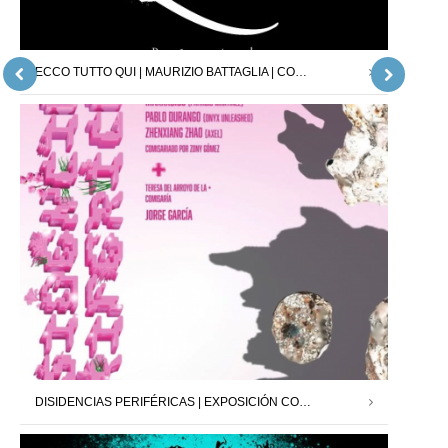
ECCO TUTTO QUI | MAURIZIO BATTAGLIA | COMISARIO : JORDI PALLARÈS | 26.04.25 – 24.05.25
DISIDENCIAS PERIFÉRICAS | EXPOSICIÓN COLECTIVA | NIGREDO.TV | 28.02.25 – 20.03.25