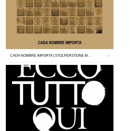
CADA NOMBRE IMPORTA | STOLPERSTEINE MADRID X DAVID CÁRDENAS | 12.09.25 – 11.10.25