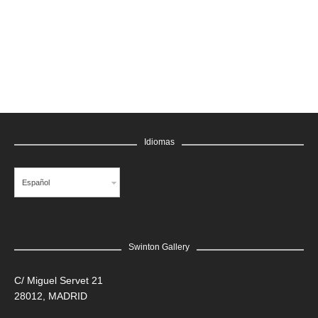
GRATIS
Idiomas
Español
Swinton Gallery
LEER MÁS
C/ Miguel Servet 21
28012, MADRID
Edgar Flores “SANER” | Hércules y la serpiente del poder