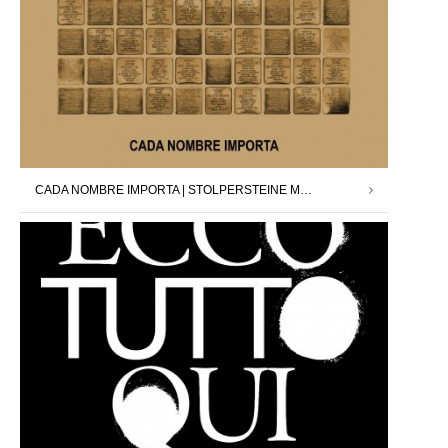
CADA NOMBRE IMPORTA | STOLPERSTEINE MADRID X DAVID CÁRDENAS | 12.09.25 – 11.10.25