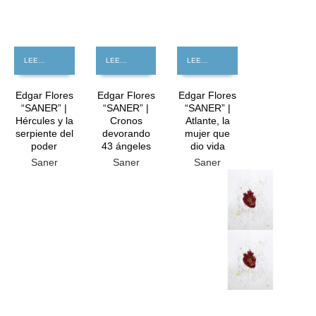
LEER MÁS
LEER MÁS
LEER MÁS
Edgar Flores
Edgar Flores
Edgar Flores
“SANER” |
“SANER” |
“SANER” |
Hércules y la
Cronos
Atlante, la
serpiente del
devorando
mujer que
poder
43 ángeles
dio vida
Saner
Saner
Saner
GRATIS