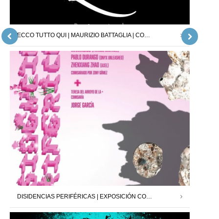
ECCO TUTTO QUI | MAURIZIO BATTAGLIA | COMISARIO : JORDI PALLARÈS | 26.04.25 – 24.05.25
DISIDENCIAS PERIFÉRICAS | EXPOSICIÓN COLECTIVA | NIGREDO.TV | 28.02.25 – 20.03.25