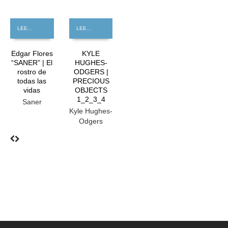
LEER MÁS
LEER MÁS
Edgar Flores
KYLE
“SANER” | El
HUGHES-
rostro de
ODGERS |
todas las
PRECIOUS
vidas
OBJECTS
1_2_3_4
Saner
Kyle Hughes-
Odgers