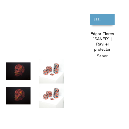
LEER MÁS
Edgar Flores
“SANER” |
Ravi el
protector
Saner
GRATIS
GRATIS