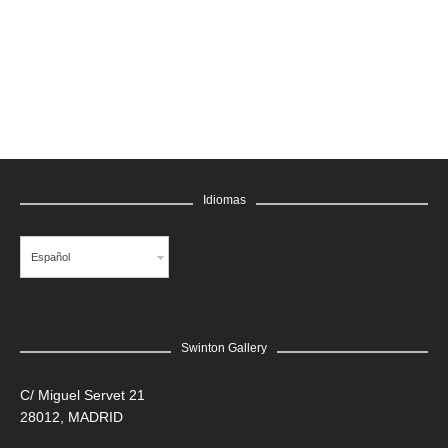
GRATIS
Idiomas
Español
Swinton Gallery
LEER MÁS
C/ Miguel Servet 21
28012, MADRID
Edgar Flores “SANER” | Hércules y la serpiente del poder