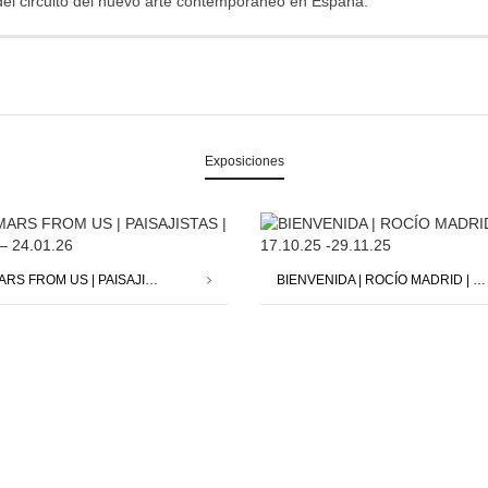
del circuito del nuevo arte contemporáneo en España.
Exposiciones
SAVE MARS FROM US | PAISAJISTAS | 12.12.25 – 24.01.26
BIENVENIDA | ROCÍO MADRID | 17.10.25 -29.11.25