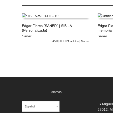
Edgar Flores “SANER” | SIBILA
Edgar Flo
(Personalizada)
memoria
LEER MÁS
LEER M
Saner
Saner
450,00 €
IVA incluido | Tax Inc.
Idiomas
C/ Miguel
Español
28012, 