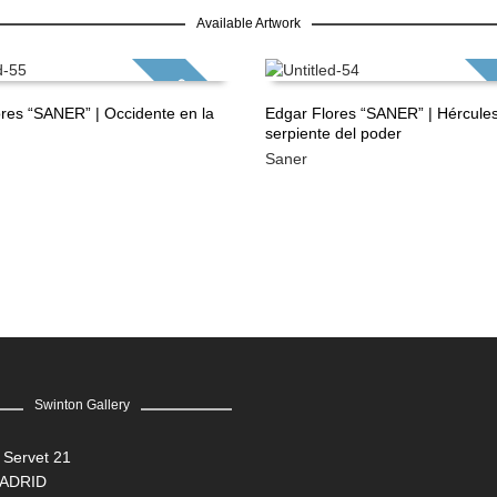
Available Artwork
GRATIS
res “SANER” | Occidente en la
Edgar Flores “SANER” | Hércules
serpiente del poder
ÁS
LEER MÁS
Saner
Swinton Gallery
 Servet 21
MADRID