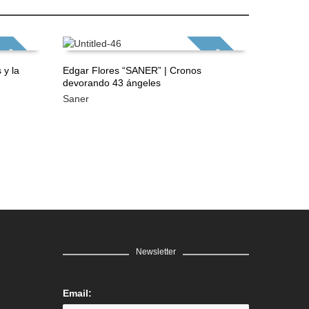
GRATIS
GRATIS
 y la
Edgar Flores “SANER” | Cronos
Edgar Fl
devorando 43 ángeles
que dio 
LEER MÁS
LEER 
Saner
Saner
Newsletter
Email: