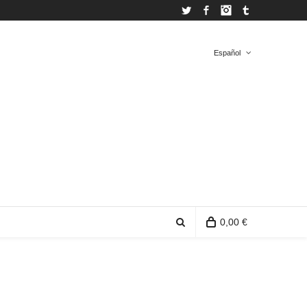
Twitter
Facebook
Instagram
Tumblr
Español
Español
Inglés
0,00 €
0 artículos en la bolsa de la compra