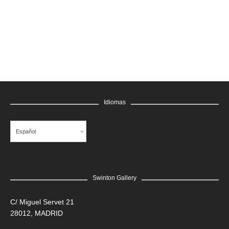
GRATIS
Idiomas
Español
Swinton Gallery
LEER MÁS
C/ Miguel Servet 21
28012, MADRID
Edgar Flores “SANER” | Hércules y la serpiente del poder