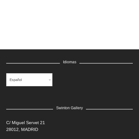
GRATIS
Idiomas
Español
Swinton Gallery
LEER MÁS
C/ Miguel Servet 21
28012, MADRID
Edgar Flores “SANER” | Hércules y la serpiente del poder