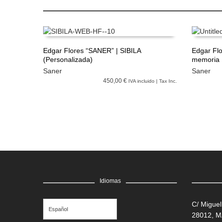
Edgar Flores “SANER” | SIBILA
Edgar Flo
(Personalizada)
memoria
LEER MÁS
LEER M
Saner
Saner
450,00 €
IVA incluido | Tax Inc.
Idiomas
C/ Miguel
Español
28012, 