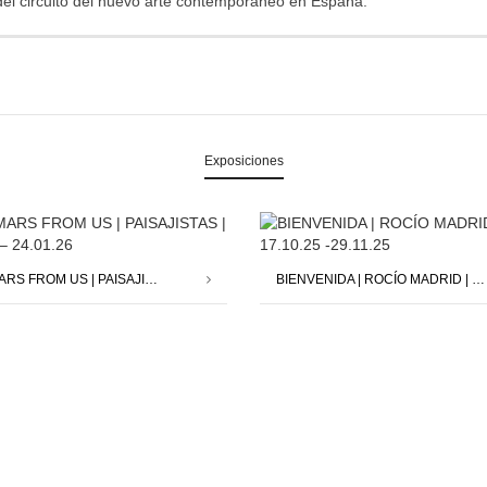
del circuito del nuevo arte contemporáneo en España.
Exposiciones
SAVE MARS FROM US | PAISAJISTAS | 12.12.25 – 24.01.26
BIENVENIDA | ROCÍO MADRID | 17.10.25 -29.11.25