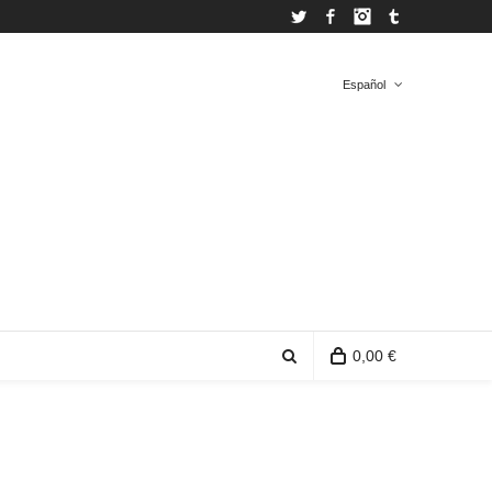
Twitter
Facebook
Instagram
Tumblr
Español
Español
Inglés
0,00 €
0 artículos en la bolsa de la compra