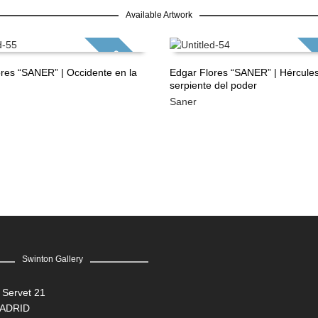
Available Artwork
GRATIS
res “SANER” | Occidente en la
Edgar Flores “SANER” | Hércules
serpiente del poder
ÁS
LEER MÁS
Saner
Swinton Gallery
 Servet 21
MADRID