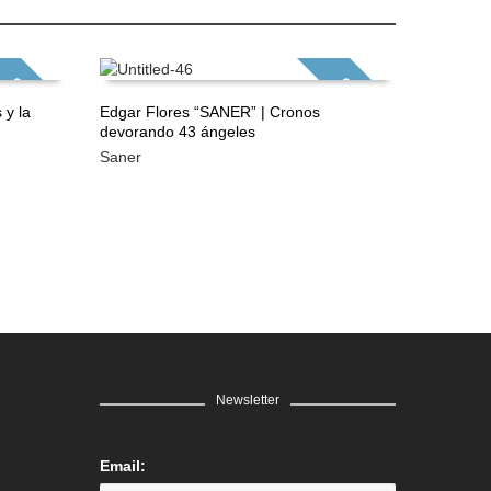
GRATIS
GRATIS
 y la
Edgar Flores “SANER” | Cronos
Edgar Fl
devorando 43 ángeles
que dio 
LEER MÁS
LEER 
Saner
Saner
Newsletter
Email: