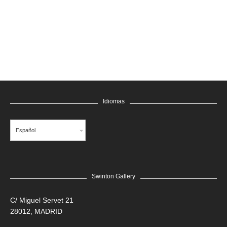
GRATIS
Idiomas
Español
Swinton Gallery
LEER MÁS
C/ Miguel Servet 21
28012, MADRID
Edgar Flores “SANER” | Hércules y la serpiente del poder