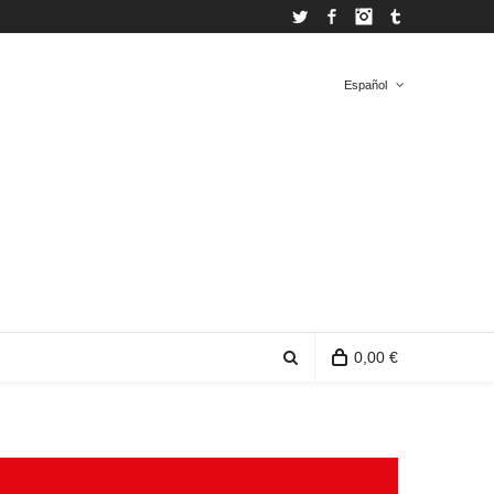
Twitter
Facebook
Instagram
Tumblr
Español
Español
Inglés
0,00 €
0 productos en la bolsa de compra