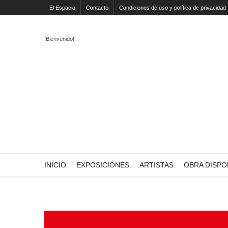
El Espacio
Contacto
Condiciones de uso y política de privacidad
!Bienvenido!
INICIO
EXPOSICIONES
ARTISTAS
OBRA DISPO