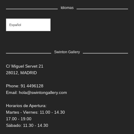
GRATIS
Idiomas
Edgar Flores “SANER” | El rostro de todas las vidas
Saner
Español
Swinton Gallery
C/ Miguel Servet 21
28012, MADRID
Phone: 91 4496128
Email:
hola@swintongallery.com
Horarios de Apertura:
Martes - Viernes: 11.00 - 14.30
17.00 - 19.00
Sábado: 11.30 - 14.30