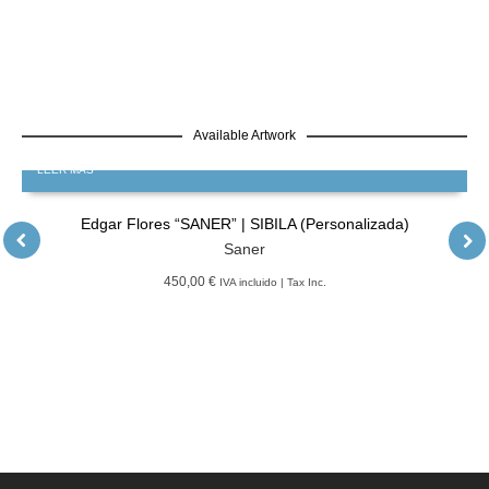
Available Artwork
LEER MÁS
Edgar Flores “SANER” | SIBILA (Personalizada)
Saner
450,00 €
IVA incluido | Tax Inc.
LEER MÁS
GRATIS
Edgar Flores “SANER” | Hércules y la serpiente del poder
Saner
LEER MÁS
GRATIS
Edgar Flores “SANER” | El reflejo de la verdad, el hombre
Saner
LEER MÁS