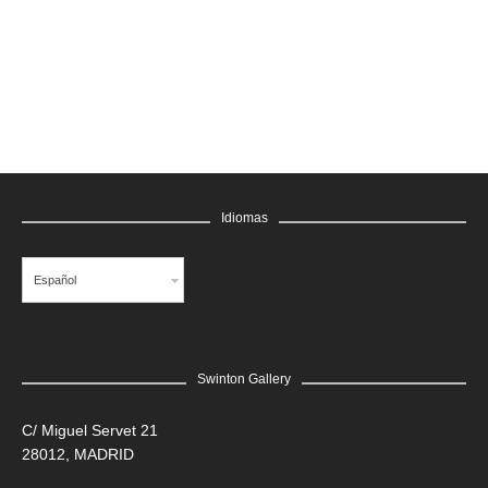
GRATIS
Idiomas
Español
Swinton Gallery
LEER MÁS
C/ Miguel Servet 21
28012, MADRID
Edgar Flores “SANER” | Hércules y la serpiente del poder