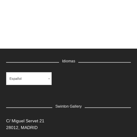
GRATIS
Idiomas
Español
Swinton Gallery
LEER MÁS
C/ Miguel Servet 21
28012, MADRID
Edgar Flores “SANER” | Hércules y la serpiente del poder