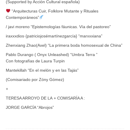
(Supported by Acción Cultural española)
‍ “Arquitecturas Cuir, Folklore Mutante y Rituales
Contemporáneos”
/ javi moreno “Epistemologías fáunicas. Vía del pastoreo”
iraxxxdios·{patriciojosémartínezgarcía} “marxxxiana”
Zhenxiang Zhao(Axel) “La primera boda homosexual de China”
Pablo Durango ( Onyx Unleashed) “Umbra Terra ”
Con fotografías de Laura Turpin
Mantekillah “En el melón y en las Tajás”
(Comisariado por Zóny Gómez)
+
TERESA ARROYO DE LA + COMISARÍA A :
JORGE GARCÍA “Abrojos”