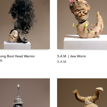
Long Boot Head Warrior
S.A.M. | Jew Worm
ch
S.A.M.
ÁS
LEER MÁS
GRATIS