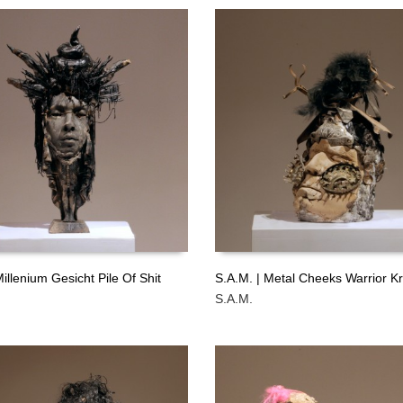
GRATIS
Millenium Gesicht Pile Of Shit
S.A.M. | Metal Cheeks Warrior Kr
S.A.M.
ÁS
LEER MÁS
GRATIS