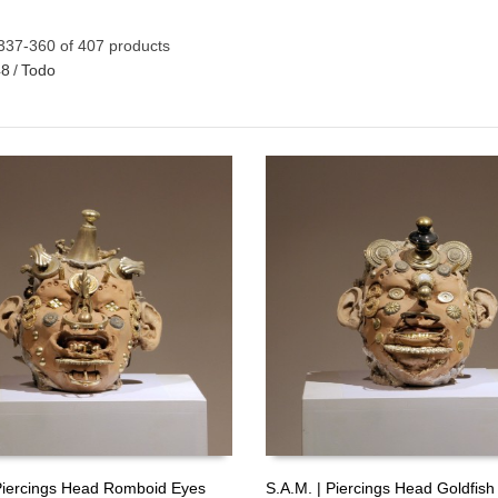
337-360 of 407 products
48
/
Todo
GRATIS
 Piercings Head Romboid Eyes
S.A.M. | Piercings Head Goldfish