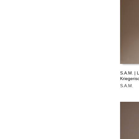
S.A.M. | 
Kriegeris
LEER M
S.A.M.