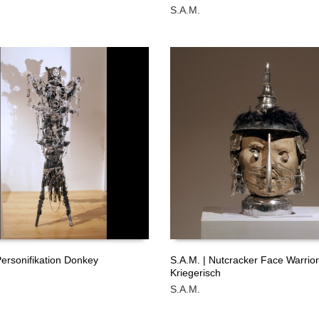
S.A.M.
ÁS
LEER MÁS
GRATIS
Personifikation Donkey
S.A.M. | Nutcracker Face Warrior
Kriegerisch
ÁS
LEER MÁS
S.A.M.