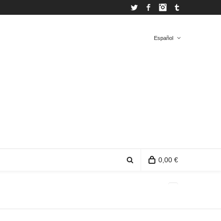
Twitter
Facebook
Instagram
Tumblr
Español
Español
Inglés
0,00 €
0 productos en la bolsa de compra