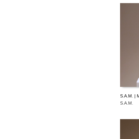
S.A.M. | 
S.A.M.
LEER M