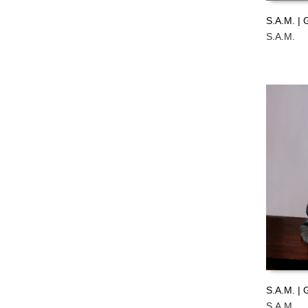
S.A.M. | 
S.A.M.
LEER M
S.A.M. |
S.A.M.