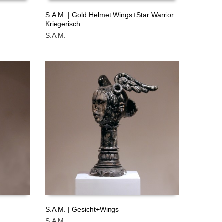
S.A.M. | Gold Helmet Wings+Star Warrior
Kriegerisch
LEER MÁS
S.A.M.
GRATIS
GRATIS
S.A.M. | Gesicht+Wings
S.A.M.