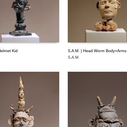
Helmet Kid
S.A.M. | Head Worm Body+Arms
S.A.M.
ÁS
LEER MÁS
GRATIS