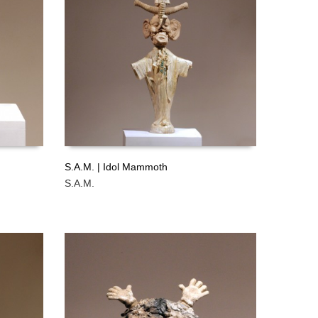
S.A.M. | Idol Mammoth
S.A.M.
LEER MÁS
GRATIS
GRATIS