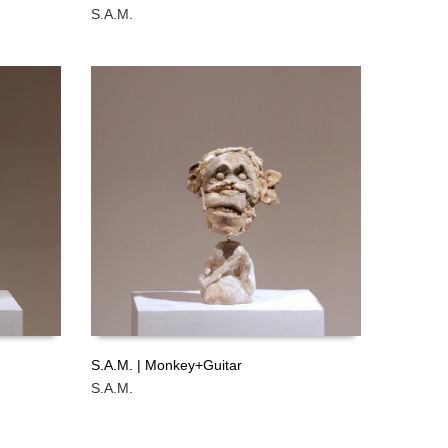
S.A.M.
LEER MÁS
GRATIS
GRATIS
S.A.M. | Monkey+Guitar
S.A.M.
LEER MÁS