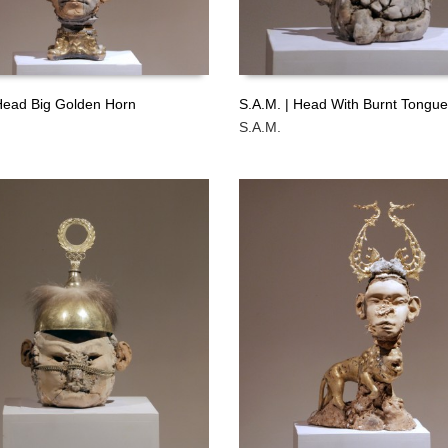
 Head Big Golden Horn
S.A.M. | Head With Burnt Tongu
S.A.M.
ÁS
LEER MÁS
GRATIS