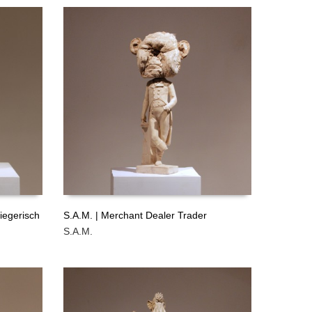
GRATIS
GRATIS
iegerisch
S.A.M. | Merchant Dealer Trader
S.A.M.
LEER MÁS
GRATIS
GRATIS