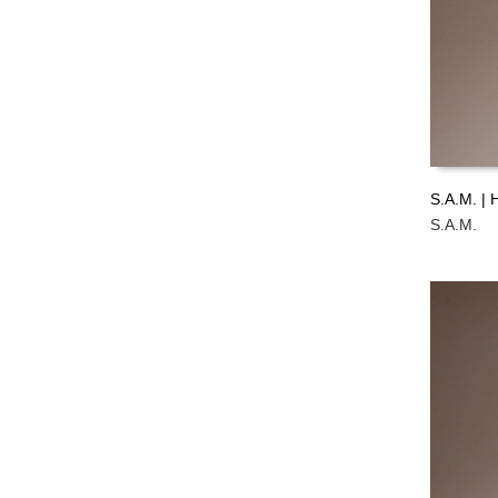
S.A.M. | 
S.A.M.
LEER M