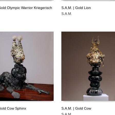
Gold Olympic Warrior Kriegerisch
S.A.M. | Gold Lion
S.A.M.
ÁS
LEER MÁS
GRATIS
 Gold Cow Sphinx
S.A.M. | Gold Cow
S.A.M.