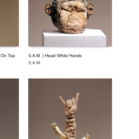
 On Top
S.A.M. | Head White Hands
S.A.M.
LEER MÁS
GRATIS
GRATIS