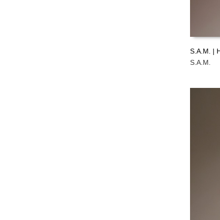
S.A.M. |
S.A.M.
LEER M