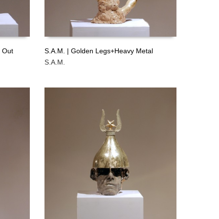
e Out
S.A.M. | Golden Legs+Heavy Metal
S.A.M.
LEER MÁS
GRATIS
GRATIS